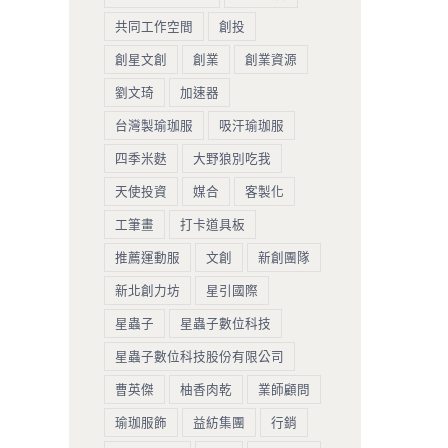
共同工作空間
創投
創星文創
創業
創業資源
劉文琦
加速器
台灣製瑜珈服
吸汗瑜珈服
四季米麩
大野狼別吃我
天使投資
媒合
客製化
工筆畫
打卡道具板
推薦運動服
文創
新創團隊
新北創力坊
星引國際
星蟲子
星蟲子數位科技
星蟲子數位科技股份有限公司
曹英傑
柚香肉乾
業師顧問
瑜珈服飾
益紡集團
行銷