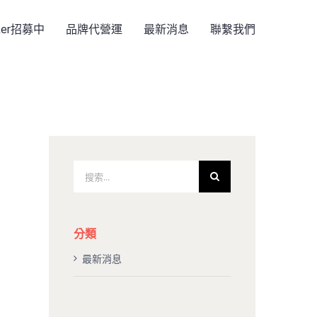
rker招募中
品牌代營運
最新消息
聯繫我們
搜
索
結
果：
分類
最新消息