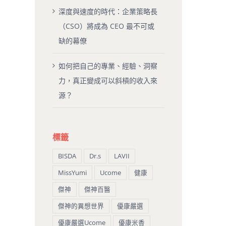
深度與速度的時代：企業策略長
（CSO）將成為 CEO 最不可或
缺的幕僚
如何把自己的專業、經驗、洞察
力，真正變成可以斜槓的收入來
源？
標籤
BISDA
Dr.s
LAVII
MissYumi
Ucome
健康
傑神
傑神百醫
傑神的異想世界
優康嚴選
優康嚴選Ucome
優康米香