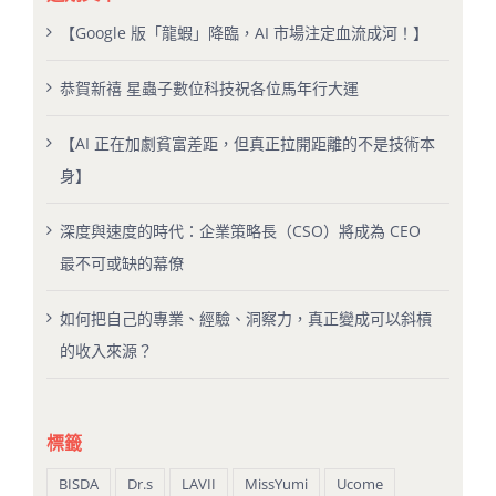
【Google 版「龍蝦」降臨，AI 市場注定血流成河！】
恭賀新禧 星蟲子數位科技祝各位馬年行大運
【AI 正在加劇貧富差距，但真正拉開距離的不是技術本
身】
深度與速度的時代：企業策略長（CSO）將成為 CEO
最不可或缺的幕僚
如何把自己的專業、經驗、洞察力，真正變成可以斜槓
的收入來源？
標籤
BISDA
Dr.s
LAVII
MissYumi
Ucome