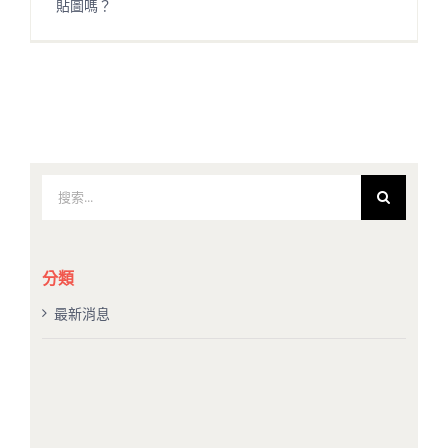
貼圖嗎？
搜
索
結
果：
分類
最新消息