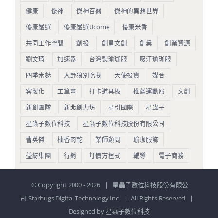
健康
傑神
傑神百醫
傑神的異想世界
優康嚴選
優康嚴選Ucome
優康米香
共同工作空間
創投
創星文創
創業
創業資源
劉文琦
加速器
台灣製瑜珈服
吸汗瑜珈服
四季米麩
大野狼別吃我
天使投資
媒合
客製化
工筆畫
打卡道具板
推薦運動服
文創
新創團隊
新北創力坊
星引國際
星蟲子
星蟲子數位科技
星蟲子數位科技股份有限公司
曹英傑
柚香肉乾
業師顧問
瑜珈服飾
益紡集團
行銷
訂價方程式
輔導
電子商務
© Copyright 2000 -
2026 | 星蟲子數位科技股份有限公
司 Starbugs Digital Technology Inc. | All Rights Reserved |
Designed by
星蟲子數位科技