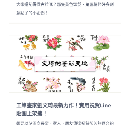
大家還記得微古粒嗎？那隻黃色頭髮、鬼靈精怪好多創
意點子的小企鵝！
工筆畫家劉文琦最新力作！實用祝賀Line
貼圖上架摟！
想要以貼圖向長輩、家人、朋友傳達祝賀卻苦無適合的