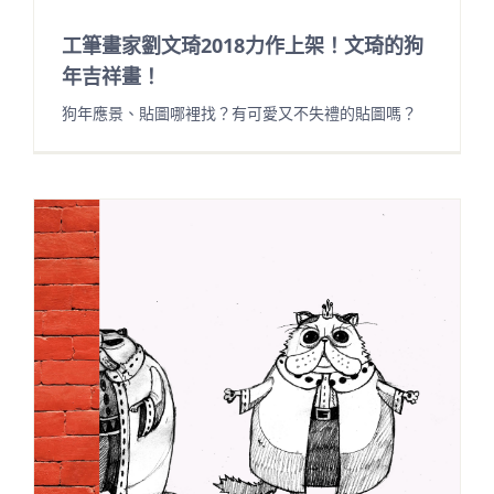
工筆畫家劉文琦2018力作上架！文琦的狗
年吉祥畫！
狗年應景、貼圖哪裡找？有可愛又不失禮的貼圖嗎？