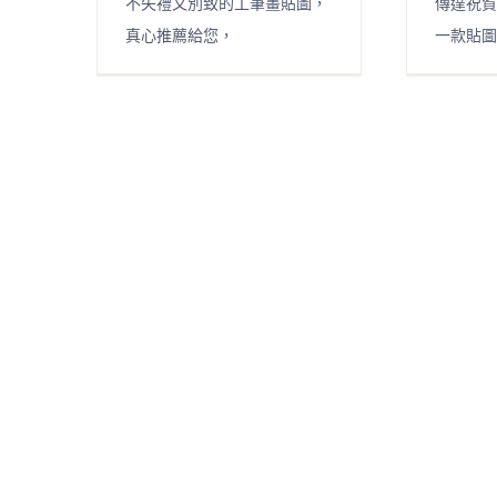
不失禮又別致的工筆畫貼圖，
傳達祝賀
真心推薦給您，
一款貼圖