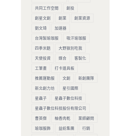
共同工作空間
創投
創星文創
創業
創業資源
劉文琦
加速器
台灣製瑜珈服
吸汗瑜珈服
四季米麩
大野狼別吃我
天使投資
媒合
客製化
工筆畫
打卡道具板
推薦運動服
文創
新創團隊
新北創力坊
星引國際
星蟲子
星蟲子數位科技
星蟲子數位科技股份有限公司
曹英傑
柚香肉乾
業師顧問
瑜珈服飾
益紡集團
行銷