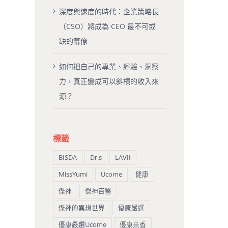
深度與速度的時代：企業策略長
（CSO）將成為 CEO 最不可或
缺的幕僚
如何把自己的專業、經驗、洞察
力，真正變成可以斜槓的收入來
源？
標籤
BISDA
Dr.s
LAVII
MissYumi
Ucome
健康
傑神
傑神百醫
傑神的異想世界
優康嚴選
優康嚴選Ucome
優康米香