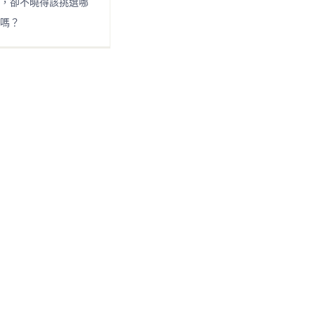
，卻不曉得該挑選哪
嗎？