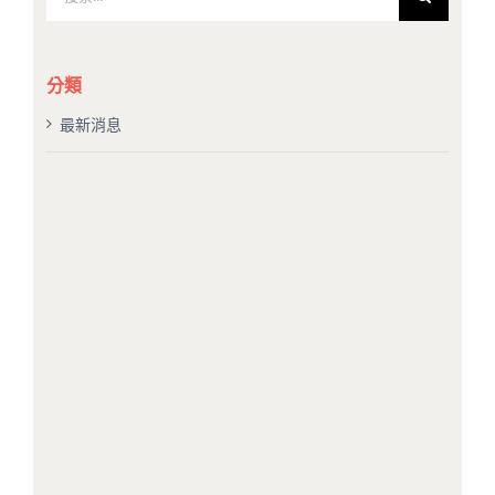
索
結
果：
分類
最新消息