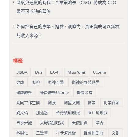
深度與速度的時代：企業策略長（CSO）將成為 CEO
最不可或缺的幕僚
如何把自己的專業、經驗、洞察力，真正變成可以斜槓
的收入來源？
標籤
BISDA
Dr.s
LAVII
MissYumi
Ucome
健康
傑神
傑神百醫
傑神的異想世界
優康嚴選
優康嚴選Ucome
優康米香
共同工作空間
創投
創星文創
創業
創業資源
劉文琦
加速器
台灣製瑜珈服
吸汗瑜珈服
四季米麩
大野狼別吃我
天使投資
媒合
客製化
工筆畫
打卡道具板
推薦運動服
文創