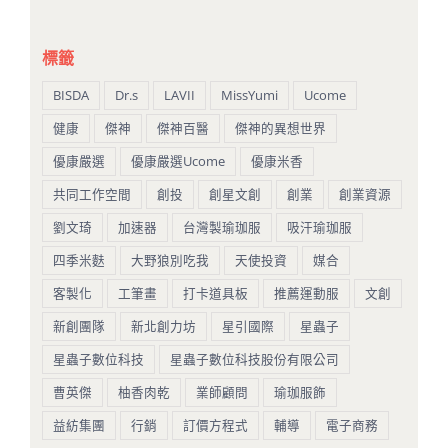
標籤
BISDA
Dr.s
LAVII
MissYumi
Ucome
健康
傑神
傑神百醫
傑神的異想世界
優康嚴選
優康嚴選Ucome
優康米香
共同工作空間
創投
創星文創
創業
創業資源
劉文琦
加速器
台灣製瑜珈服
吸汗瑜珈服
四季米麩
大野狼別吃我
天使投資
媒合
客製化
工筆畫
打卡道具板
推薦運動服
文創
新創團隊
新北創力坊
星引國際
星蟲子
星蟲子數位科技
星蟲子數位科技股份有限公司
曹英傑
柚香肉乾
業師顧問
瑜珈服飾
益紡集團
行銷
訂價方程式
輔導
電子商務