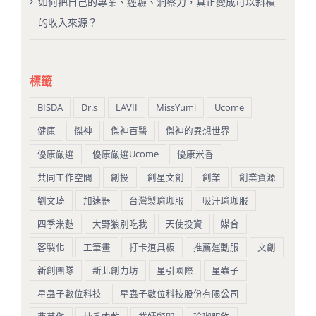
如何把自己的專業、經驗、洞察力，真正變成可以斜槓
的收入來源？
標籤
BISDA
Dr.s
LAVII
MissYumi
Ucome
健康
傑神
傑神百醫
傑神的異想世界
優康嚴選
優康嚴選Ucome
優康米香
共同工作空間
創投
創星文創
創業
創業資源
劉文琦
加速器
台灣製瑜珈服
吸汗瑜珈服
四季米麩
大野狼別吃我
天使投資
媒合
客製化
工筆畫
打卡道具板
推薦運動服
文創
新創團隊
新北創力坊
星引國際
星蟲子
星蟲子數位科技
星蟲子數位科技股份有限公司