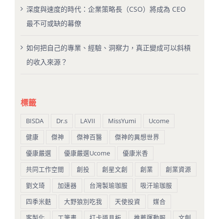
深度與速度的時代：企業策略長（CSO）將成為 CEO
最不可或缺的幕僚
如何把自己的專業、經驗、洞察力，真正變成可以斜槓
的收入來源？
標籤
BISDA
Dr.s
LAVII
MissYumi
Ucome
健康
傑神
傑神百醫
傑神的異想世界
優康嚴選
優康嚴選Ucome
優康米香
共同工作空間
創投
創星文創
創業
創業資源
劉文琦
加速器
台灣製瑜珈服
吸汗瑜珈服
四季米麩
大野狼別吃我
天使投資
媒合
客製化
工筆畫
打卡道具板
推薦運動服
文創