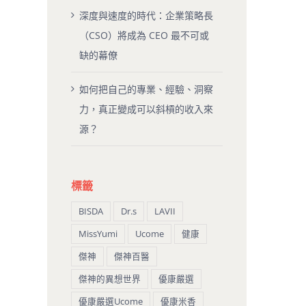
深度與速度的時代：企業策略長
（CSO）將成為 CEO 最不可或
缺的幕僚
如何把自己的專業、經驗、洞察
力，真正變成可以斜槓的收入來
源？
標籤
BISDA
Dr.s
LAVII
MissYumi
Ucome
健康
傑神
傑神百醫
傑神的異想世界
優康嚴選
優康嚴選Ucome
優康米香