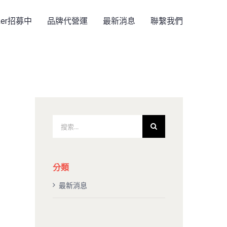
rker招募中
品牌代營運
最新消息
聯繫我們
搜
索
結
果：
分類
最新消息