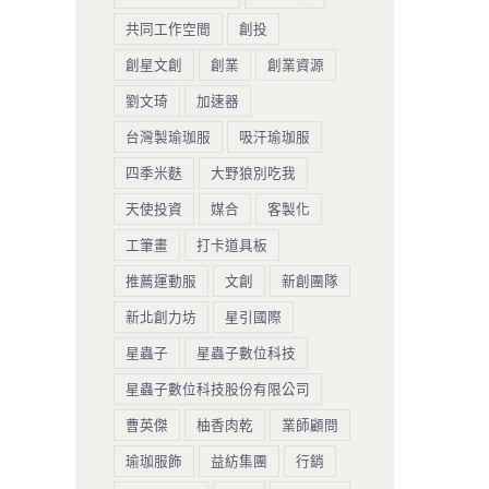
共同工作空間
創投
創星文創
創業
創業資源
劉文琦
加速器
台灣製瑜珈服
吸汗瑜珈服
四季米麩
大野狼別吃我
天使投資
媒合
客製化
工筆畫
打卡道具板
推薦運動服
文創
新創團隊
新北創力坊
星引國際
星蟲子
星蟲子數位科技
星蟲子數位科技股份有限公司
曹英傑
柚香肉乾
業師顧問
瑜珈服飾
益紡集團
行銷