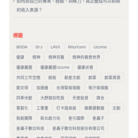
如何把自己的專業、經驗、洞察力，真正變成可以斜槓
的收入來源？
標籤
BISDA
Dr.s
LAVII
MissYumi
Ucome
健康
傑神
傑神百醫
傑神的異想世界
優康嚴選
優康嚴選Ucome
優康米香
共同工作空間
創投
創星文創
創業
創業資源
劉文琦
加速器
台灣製瑜珈服
吸汗瑜珈服
四季米麩
大野狼別吃我
天使投資
媒合
客製化
工筆畫
打卡道具板
推薦運動服
文創
新創團隊
新北創力坊
星引國際
星蟲子
星蟲子數位科技
星蟲子數位科技股份有限公司