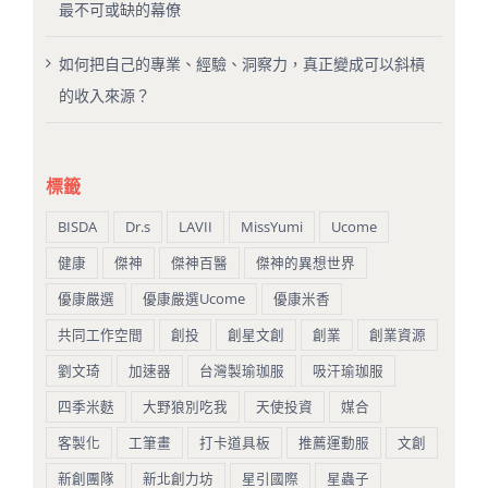
最不可或缺的幕僚
如何把自己的專業、經驗、洞察力，真正變成可以斜槓
的收入來源？
標籤
BISDA
Dr.s
LAVII
MissYumi
Ucome
健康
傑神
傑神百醫
傑神的異想世界
優康嚴選
優康嚴選Ucome
優康米香
共同工作空間
創投
創星文創
創業
創業資源
劉文琦
加速器
台灣製瑜珈服
吸汗瑜珈服
四季米麩
大野狼別吃我
天使投資
媒合
客製化
工筆畫
打卡道具板
推薦運動服
文創
新創團隊
新北創力坊
星引國際
星蟲子