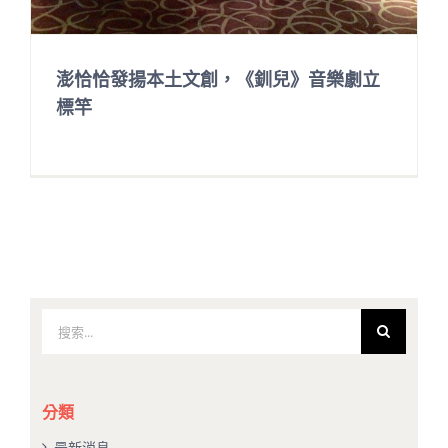
澎恰恰發揚本土文創，《釧兒》音樂劇立
標竿
搜
索
結
果：
分類
最新消息