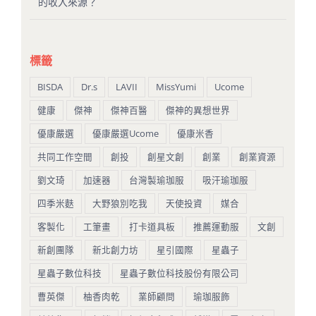
的收入來源？
標籤
BISDA
Dr.s
LAVII
MissYumi
Ucome
健康
傑神
傑神百醫
傑神的異想世界
優康嚴選
優康嚴選Ucome
優康米香
共同工作空間
創投
創星文創
創業
創業資源
劉文琦
加速器
台灣製瑜珈服
吸汗瑜珈服
四季米麩
大野狼別吃我
天使投資
媒合
客製化
工筆畫
打卡道具板
推薦運動服
文創
新創團隊
新北創力坊
星引國際
星蟲子
星蟲子數位科技
星蟲子數位科技股份有限公司
曹英傑
柚香肉乾
業師顧問
瑜珈服飾