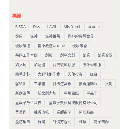
標籤
BISDA
Dr.s
LAVII
MissYumi
Ucome
健康
傑神
傑神百醫
傑神的異想世界
優康嚴選
優康嚴選Ucome
優康米香
共同工作空間
創投
創星文創
創業
創業資源
劉文琦
加速器
台灣製瑜珈服
吸汗瑜珈服
四季米麩
大野狼別吃我
天使投資
媒合
客製化
工筆畫
打卡道具板
推薦運動服
文創
新創團隊
新北創力坊
星引國際
星蟲子
星蟲子數位科技
星蟲子數位科技股份有限公司
曹英傑
柚香肉乾
業師顧問
瑜珈服飾
益紡集團
行銷
訂價方程式
輔導
電子商務