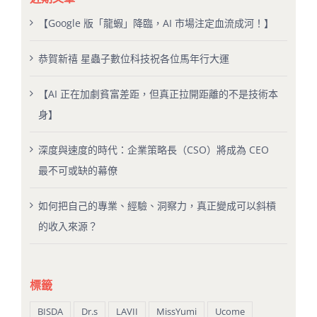
【Google 版「龍蝦」降臨，AI 市場注定血流成河！】
恭賀新禧 星蟲子數位科技祝各位馬年行大運
【AI 正在加劇貧富差距，但真正拉開距離的不是技術本
身】
深度與速度的時代：企業策略長（CSO）將成為 CEO
最不可或缺的幕僚
如何把自己的專業、經驗、洞察力，真正變成可以斜槓
的收入來源？
標籤
BISDA
Dr.s
LAVII
MissYumi
Ucome