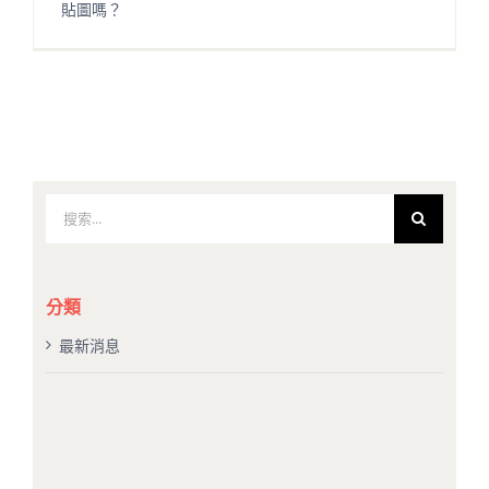
貼圖嗎？
搜
索
結
果：
分類
最新消息