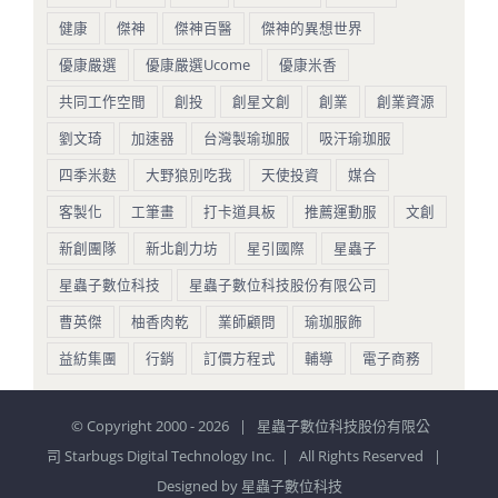
健康
傑神
傑神百醫
傑神的異想世界
優康嚴選
優康嚴選Ucome
優康米香
共同工作空間
創投
創星文創
創業
創業資源
劉文琦
加速器
台灣製瑜珈服
吸汗瑜珈服
四季米麩
大野狼別吃我
天使投資
媒合
客製化
工筆畫
打卡道具板
推薦運動服
文創
新創團隊
新北創力坊
星引國際
星蟲子
星蟲子數位科技
星蟲子數位科技股份有限公司
曹英傑
柚香肉乾
業師顧問
瑜珈服飾
益紡集團
行銷
訂價方程式
輔導
電子商務
© Copyright 2000 -
2026 | 星蟲子數位科技股份有限公
司 Starbugs Digital Technology Inc. | All Rights Reserved |
Designed by
星蟲子數位科技