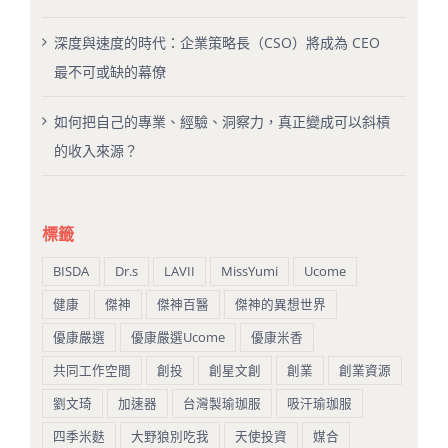
深度與速度的時代：企業策略長（CSO）將成為 CEO
最不可或缺的幕僚
如何把自己的專業、經驗、洞察力，真正變成可以斜槓
的收入來源？
標籤
BISDA
Dr.s
LAVII
MissYumi
Ucome
健康
傑神
傑神百醫
傑神的異想世界
優康嚴選
優康嚴選Ucome
優康米香
共同工作空間
創投
創星文創
創業
創業資源
劉文琦
加速器
台灣製瑜珈服
吸汗瑜珈服
四季米麩
大野狼別吃我
天使投資
媒合