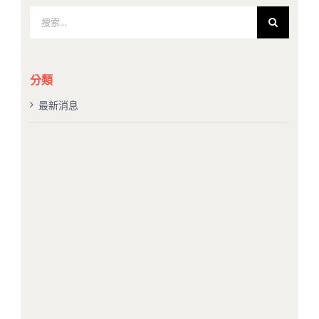
搜
索
結
果：
分類
最新消息