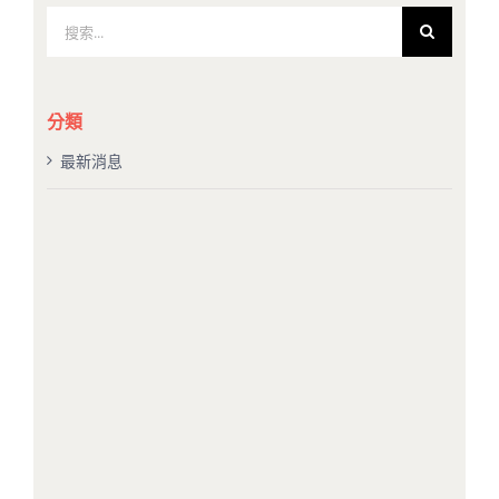
搜
索
結
果：
分類
最新消息