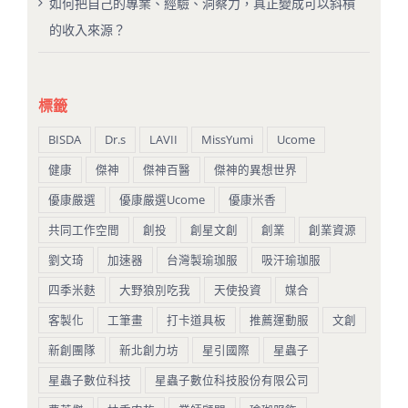
如何把自己的專業、經驗、洞察力，真正變成可以斜槓
的收入來源？
標籤
BISDA
Dr.s
LAVII
MissYumi
Ucome
健康
傑神
傑神百醫
傑神的異想世界
優康嚴選
優康嚴選Ucome
優康米香
共同工作空間
創投
創星文創
創業
創業資源
劉文琦
加速器
台灣製瑜珈服
吸汗瑜珈服
四季米麩
大野狼別吃我
天使投資
媒合
客製化
工筆畫
打卡道具板
推薦運動服
文創
新創團隊
新北創力坊
星引國際
星蟲子
星蟲子數位科技
星蟲子數位科技股份有限公司