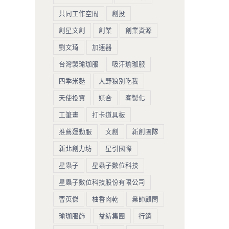
共同工作空間
創投
創星文創
創業
創業資源
劉文琦
加速器
台灣製瑜珈服
吸汗瑜珈服
四季米麩
大野狼別吃我
天使投資
媒合
客製化
工筆畫
打卡道具板
推薦運動服
文創
新創團隊
新北創力坊
星引國際
星蟲子
星蟲子數位科技
星蟲子數位科技股份有限公司
曹英傑
柚香肉乾
業師顧問
瑜珈服飾
益紡集團
行銷