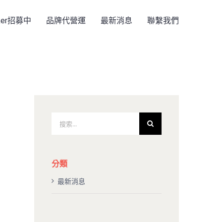
rker招募中
品牌代營運
最新消息
聯繫我們
搜
索
結
果：
分類
最新消息