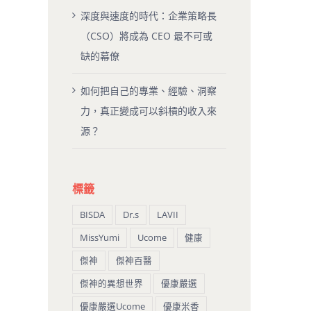
深度與速度的時代：企業策略長
（CSO）將成為 CEO 最不可或
缺的幕僚
如何把自己的專業、經驗、洞察
力，真正變成可以斜槓的收入來
源？
標籤
BISDA
Dr.s
LAVII
MissYumi
Ucome
健康
傑神
傑神百醫
傑神的異想世界
優康嚴選
優康嚴選Ucome
優康米香