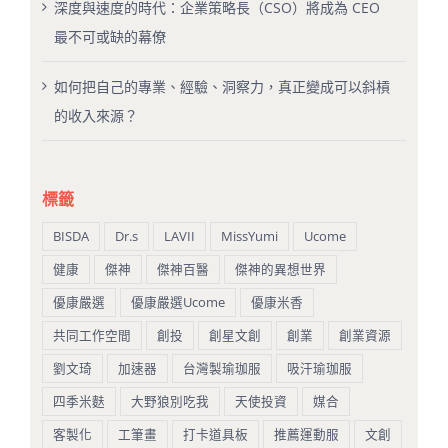
深度與速度的時代：企業策略長（CSO）將成為 CEO
最不可或缺的幕僚
如何把自己的專業、經驗、洞察力，真正變成可以斜槓
的收入來源？
標籤
BISDA
Dr.s
LAVII
MissYumi
Ucome
健康
傑神
傑神百醫
傑神的異想世界
優康嚴選
優康嚴選Ucome
優康米香
共同工作空間
創投
創星文創
創業
創業資源
劉文琦
加速器
台灣製瑜珈服
吸汗瑜珈服
四季米麩
大野狼別吃我
天使投資
媒合
客製化
工筆畫
打卡道具板
推薦運動服
文創