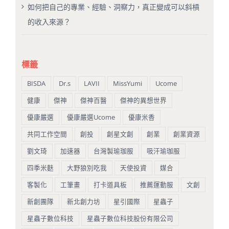
如何把自己的專業、經驗、洞察力，真正變成可以斜槓
的收入來源？
標籤
BISDA
Dr.s
LAVII
MissYumi
Ucome
健康
傑神
傑神百醫
傑神的異想世界
優康嚴選
優康嚴選Ucome
優康米香
共同工作空間
創投
創星文創
創業
創業資源
劉文琦
加速器
台灣製瑜珈服
吸汗瑜珈服
四季米麩
大野狼別吃我
天使投資
媒合
客製化
工筆畫
打卡道具板
推薦運動服
文創
新創團隊
新北創力坊
星引國際
星蟲子
星蟲子數位科技
星蟲子數位科技股份有限公司