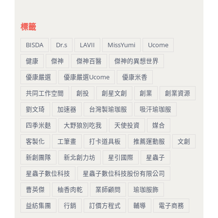
標籤
BISDA
Dr.s
LAVII
MissYumi
Ucome
健康
傑神
傑神百醫
傑神的異想世界
優康嚴選
優康嚴選Ucome
優康米香
共同工作空間
創投
創星文創
創業
創業資源
劉文琦
加速器
台灣製瑜珈服
吸汗瑜珈服
四季米麩
大野狼別吃我
天使投資
媒合
客製化
工筆畫
打卡道具板
推薦運動服
文創
新創團隊
新北創力坊
星引國際
星蟲子
星蟲子數位科技
星蟲子數位科技股份有限公司
曹英傑
柚香肉乾
業師顧問
瑜珈服飾
益紡集團
行銷
訂價方程式
輔導
電子商務