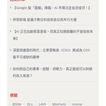
【Google 版「龍蝦」降臨，AI 市場注定血流成河！】
恭賀新禧 星蟲子數位科技祝各位馬年行大運
【AI 正在加劇貧富差距，但真正拉開距離的不是技術本
身】
深度與速度的時代：企業策略長（CSO）將成為 CEO
最不可或缺的幕僚
如何把自己的專業、經驗、洞察力，真正變成可以斜槓
的收入來源？
標籤
BISDA
Dr.s
LAVII
MissYumi
Ucome