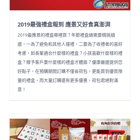
2019最強禮盒報到 應景又好食真澎湃
2019最應景的禮盒哪裡買？年節禮盒總需要精挑細
選，一為了避免和其他人撞禮，二要為了收禮者的喜好
考慮，如長輩適合什麼樣的禮盒？小孩喜歡什麼樣的禮
盒？贈予客戶要什麼樣的禮盒才體面？優康嚴選提供您
好點子，在預購期間訂購不僅省荷包，更能買到優質限
量的禮盒，而大量訂購還有更多優惠，荷包君絕對滿
意！