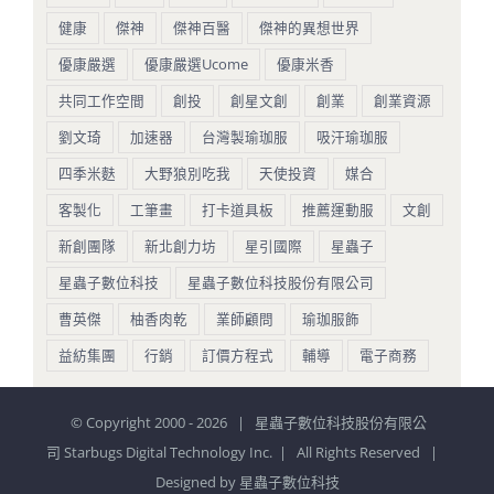
健康
傑神
傑神百醫
傑神的異想世界
優康嚴選
優康嚴選Ucome
優康米香
共同工作空間
創投
創星文創
創業
創業資源
劉文琦
加速器
台灣製瑜珈服
吸汗瑜珈服
四季米麩
大野狼別吃我
天使投資
媒合
客製化
工筆畫
打卡道具板
推薦運動服
文創
新創團隊
新北創力坊
星引國際
星蟲子
星蟲子數位科技
星蟲子數位科技股份有限公司
曹英傑
柚香肉乾
業師顧問
瑜珈服飾
益紡集團
行銷
訂價方程式
輔導
電子商務
© Copyright 2000 -
2026 | 星蟲子數位科技股份有限公
司 Starbugs Digital Technology Inc. | All Rights Reserved |
Designed by
星蟲子數位科技