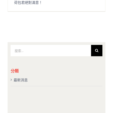
荷包君絕對滿意！
搜
索
結
果：
分類
最新消息