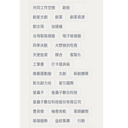
共同工作空間
創投
創星文創
創業
創業資源
劉文琦
加速器
台灣製瑜珈服
吸汗瑜珈服
四季米麩
大野狼別吃我
天使投資
媒合
客製化
工筆畫
打卡道具板
推薦運動服
文創
新創團隊
新北創力坊
星引國際
星蟲子
星蟲子數位科技
星蟲子數位科技股份有限公司
曹英傑
柚香肉乾
業師顧問
瑜珈服飾
益紡集團
行銷