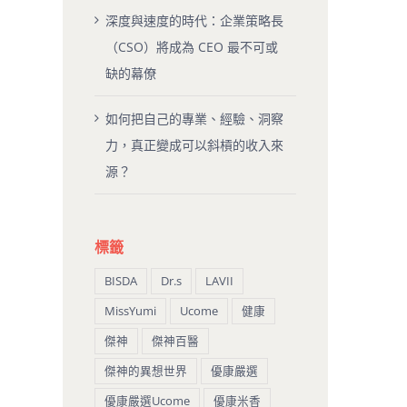
深度與速度的時代：企業策略長
（CSO）將成為 CEO 最不可或
缺的幕僚
如何把自己的專業、經驗、洞察
力，真正變成可以斜槓的收入來
源？
標籤
BISDA
Dr.s
LAVII
MissYumi
Ucome
健康
傑神
傑神百醫
傑神的異想世界
優康嚴選
優康嚴選Ucome
優康米香