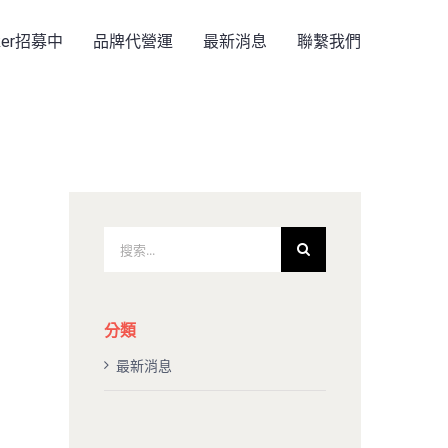
rker招募中
品牌代營運
最新消息
聯繫我們
搜
索
結
果：
分類
最新消息