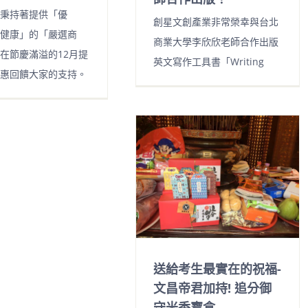
秉持著提供「優
創星文創產業非常榮幸與台北
健康」的「嚴選商
商業大學李欣欣老師合作出版
在節慶滿溢的12月提
英文寫作工具書「Writing
惠回饋大家的支持。
送給考生最實在的祝福-
文昌帝君加持! 追分御
守米香寶盒