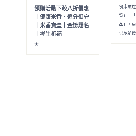
優康嚴選
預購活動下殺八折優惠
質」、「
｜優康米香・追分御守
品」，更
｜米香寶盒｜金榜題名
供眾多優
｜考生祈福
★