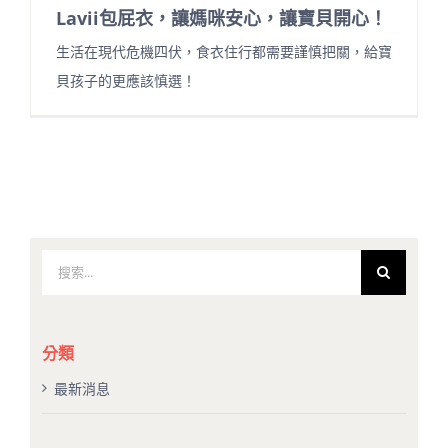
Lavii包屁衣，讓媽咪安心，讓寶貝開心！
生活在現代危機四伏，食衣住行都需要謹慎把關，給寶
貝孩子的更應該慎選！
搜
索
結
果：
分類
最新消息