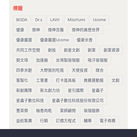
標籤
BISDA
Dr.s
LAVII
MissYumi
Ucome
健康
傑神
傑神百醫
傑神的異想世界
優康嚴選
優康嚴選Ucome
優康米香
共同工作空間
創投
創星文創
創業
創業資源
劉文琦
加速器
台灣製瑜珈服
吸汗瑜珈服
四季米麩
大野狼別吃我
天使投資
媒合
客製化
工筆畫
打卡道具板
推薦運動服
文創
新創團隊
新北創力坊
星引國際
星蟲子
星蟲子數位科技
星蟲子數位科技股份有限公司
曹英傑
柚香肉乾
業師顧問
瑜珈服飾
益紡集團
行銷
訂價方程式
輔導
電子商務