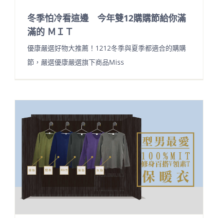
冬季怕冷看這邊 今年雙12購購節給你滿
滿的 ＭＩＴ
優康嚴選好物大推薦！1212冬季與夏季都適合的購購
節，嚴選優康嚴選旗下商品Miss