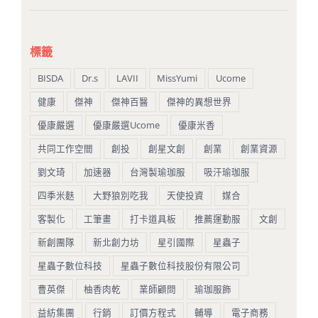
標籤
BISDA
Dr.s
LAVII
MissYumi
Ucome
健康
傑神
傑神百醫
傑神的異想世界
優康嚴選
優康嚴選Ucome
優康米香
共同工作空間
創投
創星文創
創業
創業資源
劉文琦
加速器
台灣製瑜珈服
吸汗瑜珈服
四季米麩
大野狼別吃我
天使投資
媒合
客製化
工筆畫
打卡道具板
推薦運動服
文創
新創團隊
新北創力坊
星引國際
星蟲子
星蟲子數位科技
星蟲子數位科技股份有限公司
曹英傑
柚香肉乾
業師顧問
瑜珈服飾
益紡集團
行銷
訂價方程式
輔導
電子商務