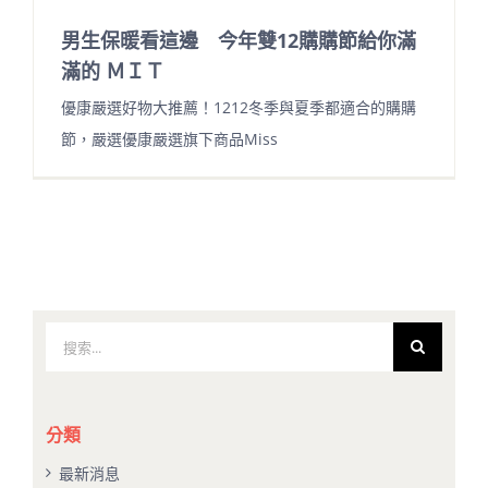
男生保暖看這邊 今年雙12購購節給你滿
滿的 ＭＩＴ
優康嚴選好物大推薦！1212冬季與夏季都適合的購購
節，嚴選優康嚴選旗下商品Miss
搜
索
結
果：
分類
最新消息