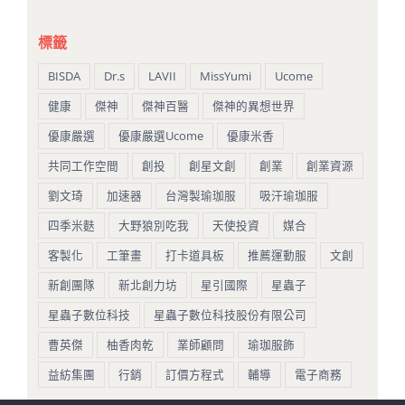
標籤
BISDA
Dr.s
LAVII
MissYumi
Ucome
健康
傑神
傑神百醫
傑神的異想世界
優康嚴選
優康嚴選Ucome
優康米香
共同工作空間
創投
創星文創
創業
創業資源
劉文琦
加速器
台灣製瑜珈服
吸汗瑜珈服
四季米麩
大野狼別吃我
天使投資
媒合
客製化
工筆畫
打卡道具板
推薦運動服
文創
新創團隊
新北創力坊
星引國際
星蟲子
星蟲子數位科技
星蟲子數位科技股份有限公司
曹英傑
柚香肉乾
業師顧問
瑜珈服飾
益紡集團
行銷
訂價方程式
輔導
電子商務