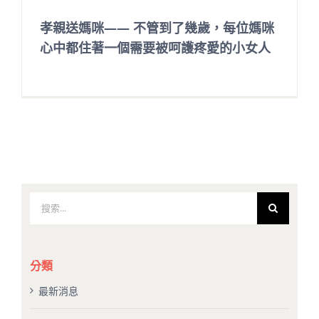
孝親送媽咪—— 不管到了幾歲，每位媽咪
心中都住著一個需要被呵護疼愛的小女人
搜
索
結
果：
分類
最新消息