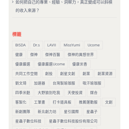
如何把自己的專業、經驗、洞察力，真正變成可以斜槓
的收入來源？
標籤
BISDA
Dr.s
LAVII
MissYumi
Ucome
健康
傑神
傑神百醫
傑神的異想世界
優康嚴選
優康嚴選Ucome
優康米香
共同工作空間
創投
創星文創
創業
創業資源
劉文琦
加速器
台灣製瑜珈服
吸汗瑜珈服
四季米麩
大野狼別吃我
天使投資
媒合
客製化
工筆畫
打卡道具板
推薦運動服
文創
新創團隊
新北創力坊
星引國際
星蟲子
星蟲子數位科技
星蟲子數位科技股份有限公司