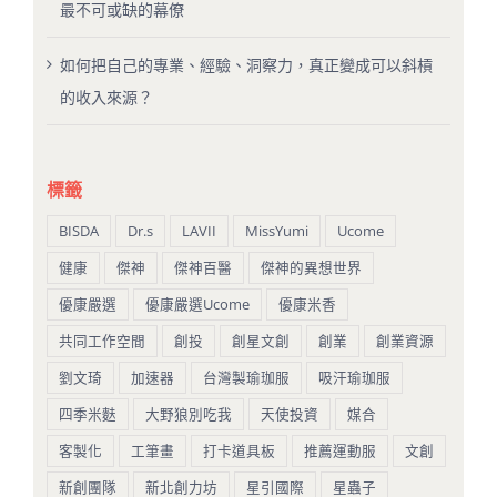
最不可或缺的幕僚
如何把自己的專業、經驗、洞察力，真正變成可以斜槓
的收入來源？
標籤
BISDA
Dr.s
LAVII
MissYumi
Ucome
健康
傑神
傑神百醫
傑神的異想世界
優康嚴選
優康嚴選Ucome
優康米香
共同工作空間
創投
創星文創
創業
創業資源
劉文琦
加速器
台灣製瑜珈服
吸汗瑜珈服
四季米麩
大野狼別吃我
天使投資
媒合
客製化
工筆畫
打卡道具板
推薦運動服
文創
新創團隊
新北創力坊
星引國際
星蟲子