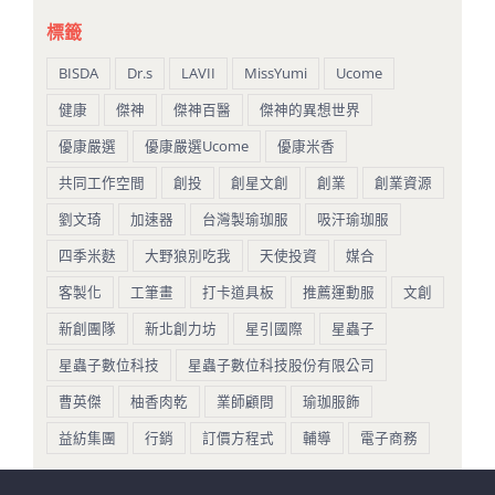
標籤
BISDA
Dr.s
LAVII
MissYumi
Ucome
健康
傑神
傑神百醫
傑神的異想世界
優康嚴選
優康嚴選Ucome
優康米香
共同工作空間
創投
創星文創
創業
創業資源
劉文琦
加速器
台灣製瑜珈服
吸汗瑜珈服
四季米麩
大野狼別吃我
天使投資
媒合
客製化
工筆畫
打卡道具板
推薦運動服
文創
新創團隊
新北創力坊
星引國際
星蟲子
星蟲子數位科技
星蟲子數位科技股份有限公司
曹英傑
柚香肉乾
業師顧問
瑜珈服飾
益紡集團
行銷
訂價方程式
輔導
電子商務