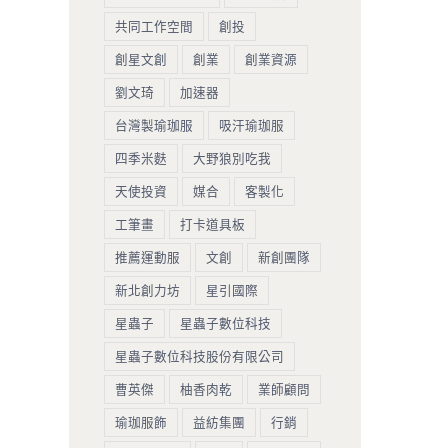
共同工作空間
創投
創星文創
創業
創業資源
劉文琦
加速器
台灣製瑜珈服
吸汗瑜珈服
四季米麩
大野狼別吃我
天使投資
媒合
客製化
工筆畫
打卡道具板
推薦運動服
文創
新創團隊
新北創力坊
星引國際
星蟲子
星蟲子數位科技
星蟲子數位科技股份有限公司
曹英傑
柚香肉乾
業師顧問
瑜珈服飾
益紡集團
行銷