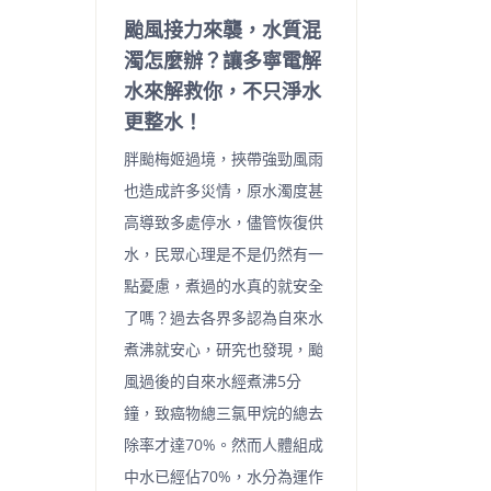
颱風接力來襲，水質混
濁怎麼辦？讓多寧電解
水來解救你，不只淨水
更整水！
胖颱梅姬過境，挾帶強勁風雨
也造成許多災情，原水濁度甚
高導致多處停水，儘管恢復供
水，民眾心理是不是仍然有一
點憂慮，煮過的水真的就安全
了嗎？過去各界多認為自來水
煮沸就安心，研究也發現，颱
風過後的自來水經煮沸5分
鐘，致癌物總三氯甲烷的總去
除率才達70%。然而人體組成
中水已經佔70%，水分為運作