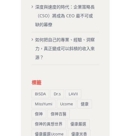
深度與速度的時代：企業策略長
（CSO）將成為 CEO 最不可或
缺的幕僚
如何把自己的專業、經驗、洞察
力，真正變成可以斜槓的收入來
源？
標籤
BISDA
Dr.s
LAVII
MissYumi
Ucome
健康
傑神
傑神百醫
傑神的異想世界
優康嚴選
優康嚴選Ucome
優康米香