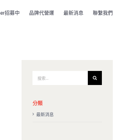
rker招募中
品牌代營運
最新消息
聯繫我們
搜
索
結
果：
分類
最新消息