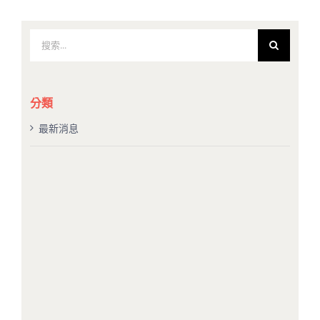
搜
索
結
果：
分類
最新消息