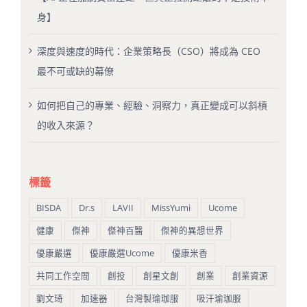
身】
深度與速度的時代：企業策略長（CSO）將成為 CEO
最不可或缺的幕僚
如何把自己的專業、經驗、洞察力，真正變成可以斜槓
的收入來源？
標籤
BISDA
Dr.s
LAVII
MissYumi
Ucome
健康
傑神
傑神百醫
傑神的異想世界
優康嚴選
優康嚴選Ucome
優康米香
共同工作空間
創投
創星文創
創業
創業資源
劉文琦
加速器
台灣製瑜珈服
吸汗瑜珈服