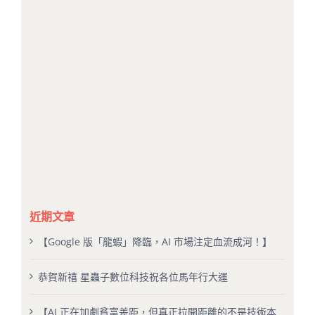
近期文章
【Google 版「龍蝦」降臨，AI 市場注定血流成河！】
恭賀新禧 星蟲子數位科技祝各位馬年行大運
【AI 正在加劇貧富差距，但真正拉開距離的不是技術本