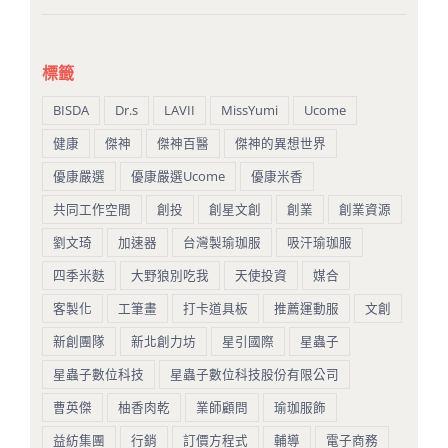
標籤
BISDA
Dr.s
LAVII
MissYumi
Ucome
健康
傑神
傑神百醫
傑神的異想世界
優康嚴選
優康嚴選Ucome
優康米香
共同工作空間
創投
創星文創
創業
創業資源
劉文琦
加速器
台灣製瑜珈服
吸汗瑜珈服
四季米麩
大野狼別吃我
天使投資
媒合
客製化
工筆畫
打卡道具板
推薦運動服
文創
新創團隊
新北創力坊
星引國際
星蟲子
星蟲子數位科技
星蟲子數位科技股份有限公司
曹英傑
柚香肉乾
業師顧問
瑜珈服飾
益紡集團
行銷
訂價方程式
輔導
電子商務