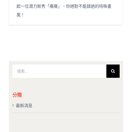
起一位潛力新秀「癢癢」，你絕對不能錯過的特殊畫
風！
搜
索
結
果：
分類
最新消息