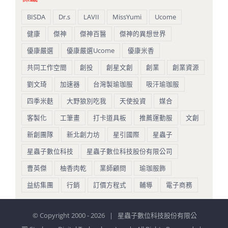
BISDA
Dr.s
LAVII
MissYumi
Ucome
健康
傑神
傑神百醫
傑神的異想世界
優康嚴選
優康嚴選Ucome
優康米香
共同工作空間
創投
創星文創
創業
創業資源
劉文琦
加速器
台灣製瑜珈服
吸汗瑜珈服
四季米麩
大野狼別吃我
天使投資
媒合
客製化
工筆畫
打卡道具板
推薦運動服
文創
新創團隊
新北創力坊
星引國際
星蟲子
星蟲子數位科技
星蟲子數位科技股份有限公司
曹英傑
柚香肉乾
業師顧問
瑜珈服飾
益紡集團
行銷
訂價方程式
輔導
電子商務
© Copyright 2000 -
2026 | 星蟲子數位科技股份有限公