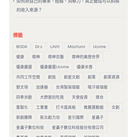
如何把自己的專業、經驗、洞察力，真正變成可以斜槓
的收入來源？
標籤
BISDA
Dr.s
LAVII
MissYumi
Ucome
健康
傑神
傑神百醫
傑神的異想世界
優康嚴選
優康嚴選Ucome
優康米香
共同工作空間
創投
創星文創
創業
創業資源
劉文琦
加速器
台灣製瑜珈服
吸汗瑜珈服
四季米麩
大野狼別吃我
天使投資
媒合
客製化
工筆畫
打卡道具板
推薦運動服
文創
新創團隊
新北創力坊
星引國際
星蟲子
星蟲子數位科技
星蟲子數位科技股份有限公司