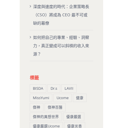
深度與速度的時代：企業策略長
（CSO）將成為 CEO 最不可或
缺的幕僚
如何把自己的專業、經驗、洞察
力，真正變成可以斜槓的收入來
源？
標籤
BISDA
Dr.s
LAVII
MissYumi
Ucome
健康
傑神
傑神百醫
傑神的異想世界
優康嚴選
優康嚴選Ucome
優康米香