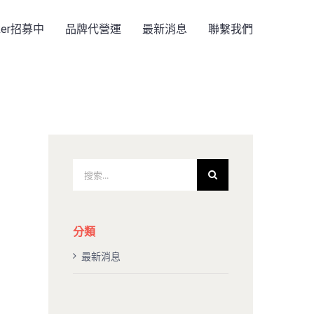
rker招募中
品牌代營運
最新消息
聯繫我們
搜
索
結
果：
分類
最新消息