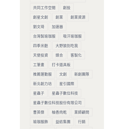
共同工作空間
創投
創星文創
創業
創業資源
劉文琦
加速器
台灣製瑜珈服
吸汗瑜珈服
四季米麩
大野狼別吃我
天使投資
媒合
客製化
工筆畫
打卡道具板
推薦運動服
文創
新創團隊
新北創力坊
星引國際
星蟲子
星蟲子數位科技
星蟲子數位科技股份有限公司
曹英傑
柚香肉乾
業師顧問
瑜珈服飾
益紡集團
行銷