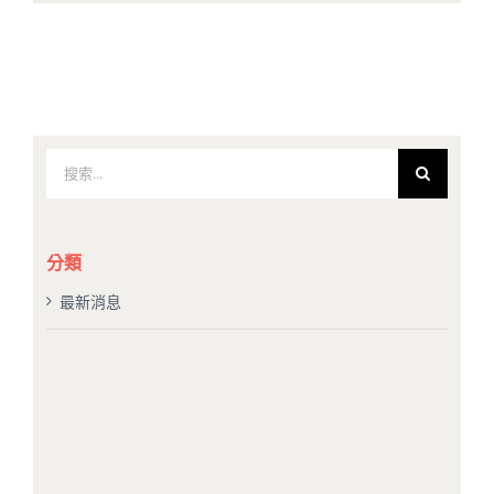
搜
索
結
果：
分類
最新消息