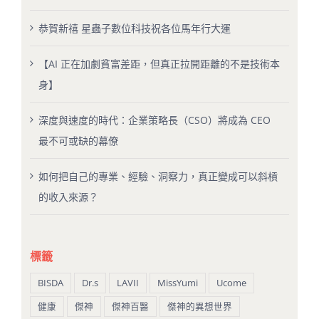
恭賀新禧 星蟲子數位科技祝各位馬年行大運
【AI 正在加劇貧富差距，但真正拉開距離的不是技術本
身】
深度與速度的時代：企業策略長（CSO）將成為 CEO
最不可或缺的幕僚
如何把自己的專業、經驗、洞察力，真正變成可以斜槓
的收入來源？
標籤
BISDA
Dr.s
LAVII
MissYumi
Ucome
健康
傑神
傑神百醫
傑神的異想世界