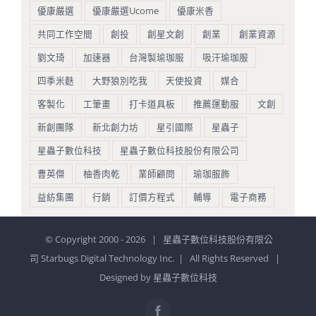
優康嚴選
優康嚴選Ucome
優康米香
共同工作空間
創投
創星文創
創業
創業資源
劉文琦
加速器
台灣製瑜珈服
吸汗瑜珈服
四季米麩
大野狼別吃我
天使投資
媒合
客製化
工筆畫
打卡道具板
推薦運動服
文創
新創團隊
新北創力坊
星引國際
星蟲子
星蟲子數位科技
星蟲子數位科技股份有限公司
曹英傑
柚香肉乾
業師顧問
瑜珈服飾
益紡集團
行銷
訂價方程式
輔導
電子商務
© Copyright 2000 -
2026 | 星蟲子數位科技股份有限公
司 Starbugs Digital Technology Inc. | All Rights Reserved |
Designed by
星蟲子數位科技
Facebook