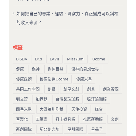
如何把自己的專業、經驗、洞察力，真正變成可以斜槓
的收入來源？
標籤
BISDA
Dr.s
LAVII
MissYumi
Ucome
健康
傑神
傑神百醫
傑神的異想世界
優康嚴選
優康嚴選Ucome
優康米香
共同工作空間
創投
創星文創
創業
創業資源
劉文琦
加速器
台灣製瑜珈服
吸汗瑜珈服
四季米麩
大野狼別吃我
天使投資
媒合
客製化
工筆畫
打卡道具板
推薦運動服
文創
新創團隊
新北創力坊
星引國際
星蟲子