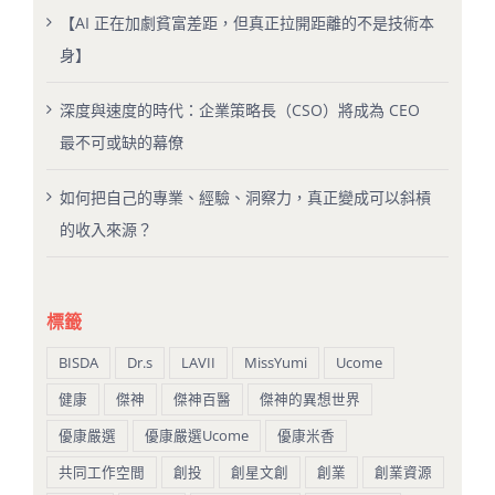
【AI 正在加劇貧富差距，但真正拉開距離的不是技術本
身】
深度與速度的時代：企業策略長（CSO）將成為 CEO
最不可或缺的幕僚
如何把自己的專業、經驗、洞察力，真正變成可以斜槓
的收入來源？
標籤
BISDA
Dr.s
LAVII
MissYumi
Ucome
健康
傑神
傑神百醫
傑神的異想世界
優康嚴選
優康嚴選Ucome
優康米香
共同工作空間
創投
創星文創
創業
創業資源