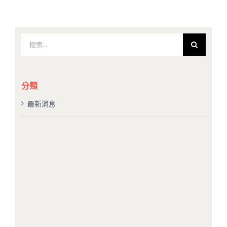
搜
索
結
果：
分類
最新消息