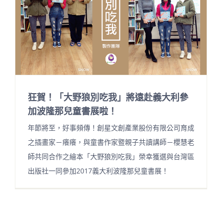
狂賀！「大野狼別吃我」將遠赴義大利參
加波隆那兒童書展啦！
年節將至，好事頻傳！創星文創產業股份有限公司育成
之插畫家－癢癢，與童書作家暨親子共讀講師－櫻慧老
師共同合作之繪本「大野狼別吃我」榮幸獲選與台灣區
出版社一同參加2017義大利波隆那兒童書展！