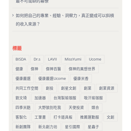
最不可或缺的幕僚
如何把自己的專業、經驗、洞察力，真正變成可以斜槓
的收入來源？
標籤
BISDA
Dr.s
LAVII
MissYumi
Ucome
健康
傑神
傑神百醫
傑神的異想世界
優康嚴選
優康嚴選Ucome
優康米香
共同工作空間
創投
創星文創
創業
創業資源
劉文琦
加速器
台灣製瑜珈服
吸汗瑜珈服
四季米麩
大野狼別吃我
天使投資
媒合
客製化
工筆畫
打卡道具板
推薦運動服
文創
新創團隊
新北創力坊
星引國際
星蟲子