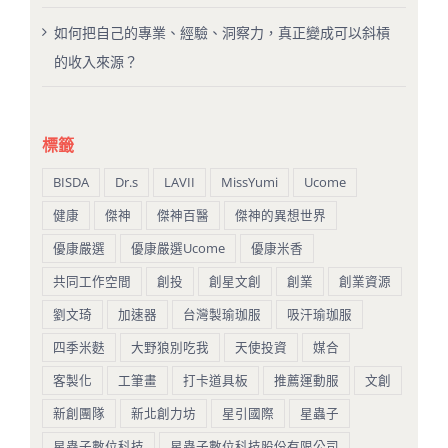
如何把自己的專業、經驗、洞察力，真正變成可以斜槓
的收入來源？
標籤
BISDA
Dr.s
LAVII
MissYumi
Ucome
健康
傑神
傑神百醫
傑神的異想世界
優康嚴選
優康嚴選Ucome
優康米香
共同工作空間
創投
創星文創
創業
創業資源
劉文琦
加速器
台灣製瑜珈服
吸汗瑜珈服
四季米麩
大野狼別吃我
天使投資
媒合
客製化
工筆畫
打卡道具板
推薦運動服
文創
新創團隊
新北創力坊
星引國際
星蟲子
星蟲子數位科技
星蟲子數位科技股份有限公司