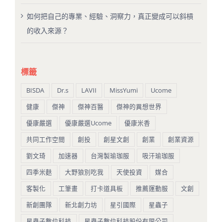
如何把自己的專業、經驗、洞察力，真正變成可以斜槓
的收入來源？
標籤
BISDA
Dr.s
LAVII
MissYumi
Ucome
健康
傑神
傑神百醫
傑神的異想世界
優康嚴選
優康嚴選Ucome
優康米香
共同工作空間
創投
創星文創
創業
創業資源
劉文琦
加速器
台灣製瑜珈服
吸汗瑜珈服
四季米麩
大野狼別吃我
天使投資
媒合
客製化
工筆畫
打卡道具板
推薦運動服
文創
新創團隊
新北創力坊
星引國際
星蟲子
星蟲子數位科技
星蟲子數位科技股份有限公司