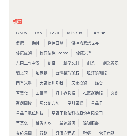
標籤
BISDA
Dr.s
LAVII
MissYumi
Ucome
健康
傑神
傑神百醫
傑神的異想世界
優康嚴選
優康嚴選Ucome
優康米香
共同工作空間
創投
創星文創
創業
創業資源
劉文琦
加速器
台灣製瑜珈服
吸汗瑜珈服
四季米麩
大野狼別吃我
天使投資
媒合
客製化
工筆畫
打卡道具板
推薦運動服
文創
新創團隊
新北創力坊
星引國際
星蟲子
星蟲子數位科技
星蟲子數位科技股份有限公司
曹英傑
柚香肉乾
業師顧問
瑜珈服飾
益紡集團
行銷
訂價方程式
輔導
電子商務