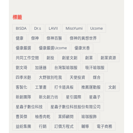
標籤
BISDA
Dr.s
LAVII
MissYumi
Ucome
健康
傑神
傑神百醫
傑神的異想世界
優康嚴選
優康嚴選Ucome
優康米香
共同工作空間
創投
創星文創
創業
創業資源
劉文琦
加速器
台灣製瑜珈服
吸汗瑜珈服
四季米麩
大野狼別吃我
天使投資
媒合
客製化
工筆畫
打卡道具板
推薦運動服
文創
新創團隊
新北創力坊
星引國際
星蟲子
星蟲子數位科技
星蟲子數位科技股份有限公司
曹英傑
柚香肉乾
業師顧問
瑜珈服飾
益紡集團
行銷
訂價方程式
輔導
電子商務