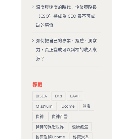
深度與速度的時代：企業策略長
（CSO）將成為 CEO 最不可或
缺的幕僚
如何把自己的專業、經驗、洞察
力，真正變成可以斜槓的收入來
源？
標籤
BISDA
Dr.s
LAVII
MissYumi
Ucome
健康
傑神
傑神百醫
傑神的異想世界
優康嚴選
優康嚴選Ucome
優康米香