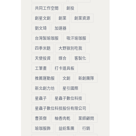
共同工作空間
創投
創星文創
創業
創業資源
劉文琦
加速器
台灣製瑜珈服
吸汗瑜珈服
四季米麩
大野狼別吃我
天使投資
媒合
客製化
工筆畫
打卡道具板
推薦運動服
文創
新創團隊
新北創力坊
星引國際
星蟲子
星蟲子數位科技
星蟲子數位科技股份有限公司
曹英傑
柚香肉乾
業師顧問
瑜珈服飾
益紡集團
行銷