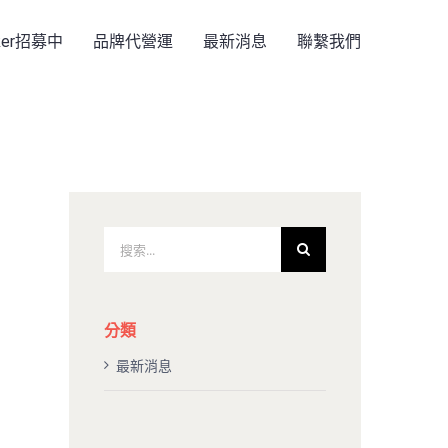
rker招募中
品牌代營運
最新消息
聯繫我們
搜
索
結
果：
分類
最新消息