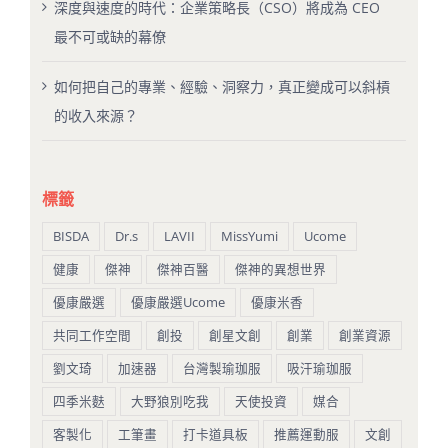
深度與速度的時代：企業策略長（CSO）將成為 CEO
最不可或缺的幕僚
如何把自己的專業、經驗、洞察力，真正變成可以斜槓
的收入來源？
標籤
BISDA
Dr.s
LAVII
MissYumi
Ucome
健康
傑神
傑神百醫
傑神的異想世界
優康嚴選
優康嚴選Ucome
優康米香
共同工作空間
創投
創星文創
創業
創業資源
劉文琦
加速器
台灣製瑜珈服
吸汗瑜珈服
四季米麩
大野狼別吃我
天使投資
媒合
客製化
工筆畫
打卡道具板
推薦運動服
文創