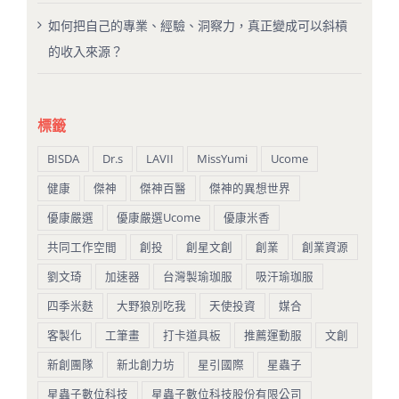
如何把自己的專業、經驗、洞察力，真正變成可以斜槓
的收入來源？
標籤
BISDA
Dr.s
LAVII
MissYumi
Ucome
健康
傑神
傑神百醫
傑神的異想世界
優康嚴選
優康嚴選Ucome
優康米香
共同工作空間
創投
創星文創
創業
創業資源
劉文琦
加速器
台灣製瑜珈服
吸汗瑜珈服
四季米麩
大野狼別吃我
天使投資
媒合
客製化
工筆畫
打卡道具板
推薦運動服
文創
新創團隊
新北創力坊
星引國際
星蟲子
星蟲子數位科技
星蟲子數位科技股份有限公司