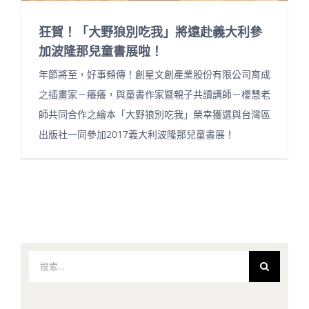
狂賀！「大野狼別吃我」將遠赴義大利參
加波隆那兒童書展啦！
年節將至，好事頻傳！創星文創產業股份有限公司育成
之插畫家－癢癢，與童書作家暨親子共讀講師－櫻慧老
師共同合作之繪本「大野狼別吃我」榮幸獲選與台灣區
出版社一同參加2017義大利波隆那兒童書展！
搜
索
結