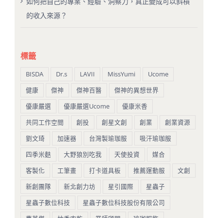
如何把自己的專業、經驗、洞察力，真正變成可以斜槓
的收入來源？
標籤
BISDA
Dr.s
LAVII
MissYumi
Ucome
健康
傑神
傑神百醫
傑神的異想世界
優康嚴選
優康嚴選Ucome
優康米香
共同工作空間
創投
創星文創
創業
創業資源
劉文琦
加速器
台灣製瑜珈服
吸汗瑜珈服
四季米麩
大野狼別吃我
天使投資
媒合
客製化
工筆畫
打卡道具板
推薦運動服
文創
新創團隊
新北創力坊
星引國際
星蟲子
星蟲子數位科技
星蟲子數位科技股份有限公司