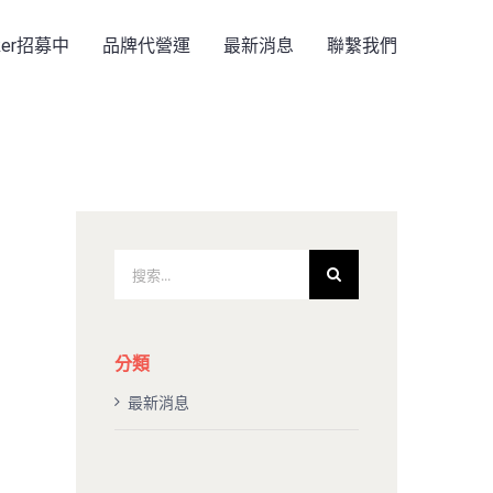
rker招募中
品牌代營運
最新消息
聯繫我們
搜
索
結
果：
分類
最新消息