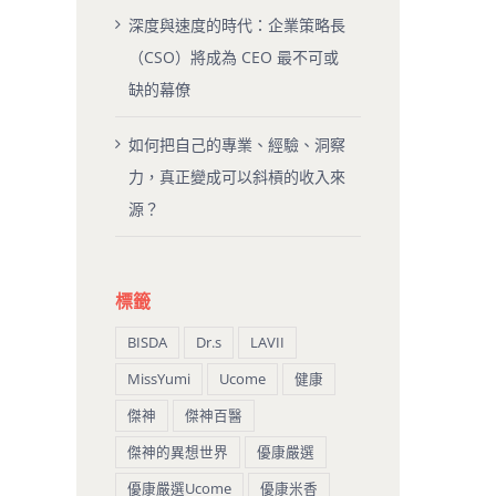
深度與速度的時代：企業策略長
（CSO）將成為 CEO 最不可或
缺的幕僚
如何把自己的專業、經驗、洞察
力，真正變成可以斜槓的收入來
源？
標籤
BISDA
Dr.s
LAVII
MissYumi
Ucome
健康
傑神
傑神百醫
傑神的異想世界
優康嚴選
優康嚴選Ucome
優康米香