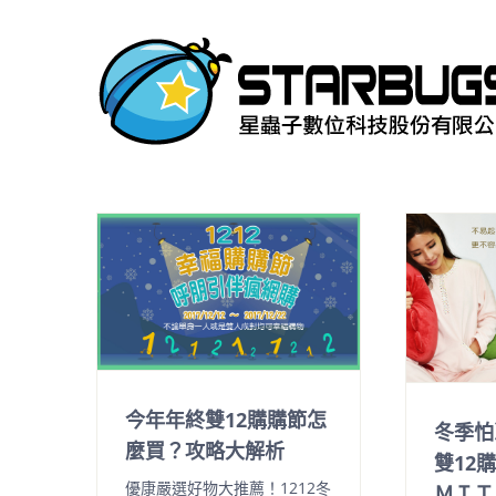
Skip
to
content
今年年終雙12購購節怎
冬季怕
麼買？攻略大解析
雙12
優康嚴選好物大推薦！1212冬
ＭＩＴ