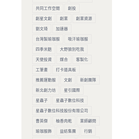
共同工作空間
創投
創星文創
創業
創業資源
劉文琦
加速器
台灣製瑜珈服
吸汗瑜珈服
四季米麩
大野狼別吃我
天使投資
媒合
客製化
工筆畫
打卡道具板
推薦運動服
文創
新創團隊
新北創力坊
星引國際
星蟲子
星蟲子數位科技
星蟲子數位科技股份有限公司
曹英傑
柚香肉乾
業師顧問
瑜珈服飾
益紡集團
行銷