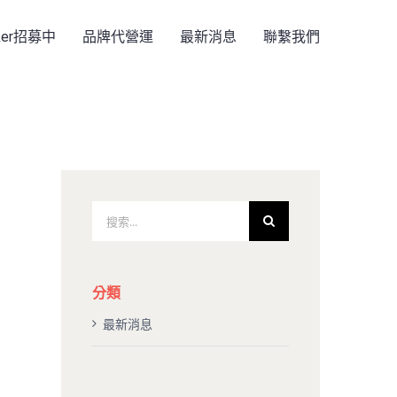
rker招募中
品牌代營運
最新消息
聯繫我們
搜
索
結
果：
分類
最新消息