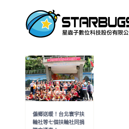
Skip
to
content
偏鄉送暖！台北寰宇扶
輪社等七個扶輪社同捐