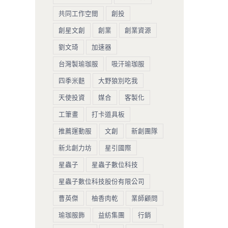
共同工作空間
創投
創星文創
創業
創業資源
劉文琦
加速器
台灣製瑜珈服
吸汗瑜珈服
四季米麩
大野狼別吃我
天使投資
媒合
客製化
工筆畫
打卡道具板
推薦運動服
文創
新創團隊
新北創力坊
星引國際
星蟲子
星蟲子數位科技
星蟲子數位科技股份有限公司
曹英傑
柚香肉乾
業師顧問
瑜珈服飾
益紡集團
行銷