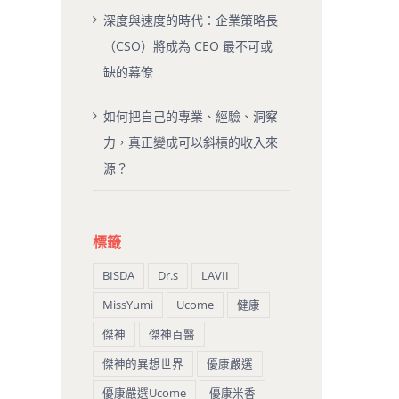
深度與速度的時代：企業策略長
（CSO）將成為 CEO 最不可或
缺的幕僚
如何把自己的專業、經驗、洞察
力，真正變成可以斜槓的收入來
源？
標籤
BISDA
Dr.s
LAVII
MissYumi
Ucome
健康
傑神
傑神百醫
傑神的異想世界
優康嚴選
優康嚴選Ucome
優康米香