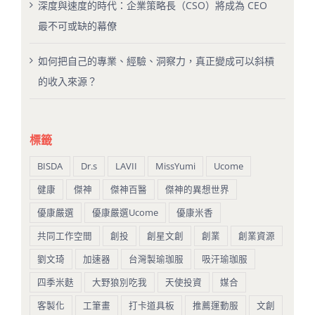
深度與速度的時代：企業策略長（CSO）將成為 CEO
最不可或缺的幕僚
如何把自己的專業、經驗、洞察力，真正變成可以斜槓
的收入來源？
標籤
BISDA
Dr.s
LAVII
MissYumi
Ucome
健康
傑神
傑神百醫
傑神的異想世界
優康嚴選
優康嚴選Ucome
優康米香
共同工作空間
創投
創星文創
創業
創業資源
劉文琦
加速器
台灣製瑜珈服
吸汗瑜珈服
四季米麩
大野狼別吃我
天使投資
媒合
客製化
工筆畫
打卡道具板
推薦運動服
文創