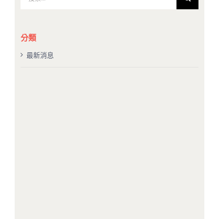
索
結
果：
分類
最新消息