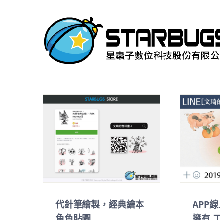
Skip
to
content
代針筆繪製，經典繪本
APP線
角色貼圖
擁有 