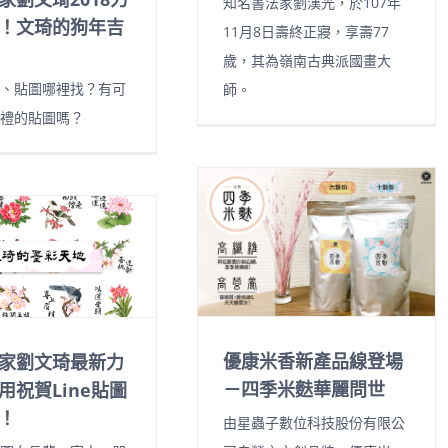
知名書法家劉漢光，於107年
！文琦的狗年吉
11月8日壽終正寢，享壽77
歲，其為嶺南古典派國畫大
、貼圖哪裡找？有可
師。
禮的貼圖嗎？
優康米香新產品線登場
家劉文琦最新力
－四季米麩華麗問世
用祝賀Line貼圖
！
由星蟲子數位科技股份有限公