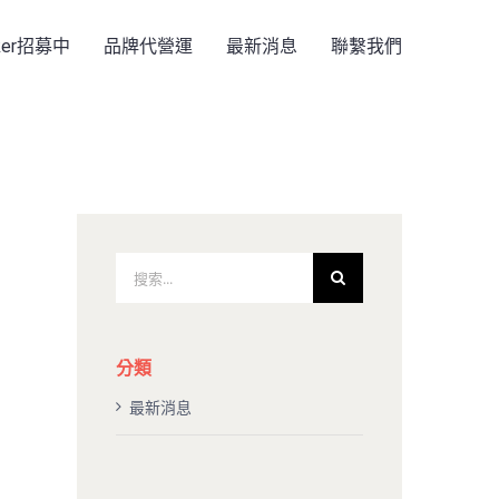
rker招募中
品牌代營運
最新消息
聯繫我們
搜
索
結
果：
分類
最新消息