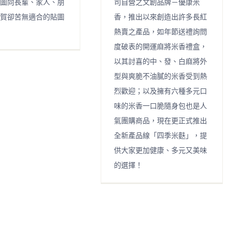
圖向長輩、家人、朋
司自營之文創品牌－優康米
賀卻苦無適合的貼圖
香，推出以來創造出許多長紅
熱賣之產品，如年節送禮詢問
度破表的開運麻將米香禮盒，
以其討喜的中、發、白麻將外
型與爽脆不油膩的米香受到熱
烈歡迎；以及擁有六種多元口
味的米香一口脆隨身包也是人
氣團購商品，現在更正式推出
全新產品線「四季米麩」，提
供大家更加健康、多元又美味
的選擇！