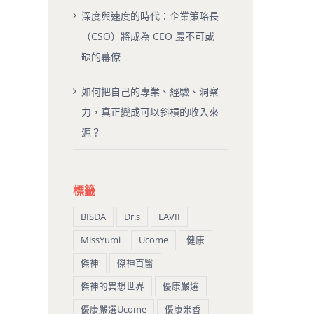
深度與速度的時代：企業策略長
（CSO）將成為 CEO 最不可或
缺的幕僚
如何把自己的專業、經驗、洞察
力，真正變成可以斜槓的收入來
源？
標籤
BISDA
Dr.s
LAVII
MissYumi
Ucome
健康
傑神
傑神百醫
傑神的異想世界
優康嚴選
優康嚴選Ucome
優康米香