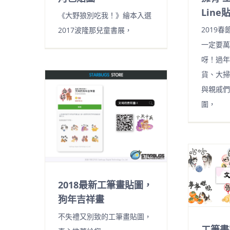
Line
《大野狼別吃我！》繪本入選
2019
2017波隆那兒童書展，
一定要萬
呀！過年
貨、大掃
與親戚們
圍，
2018最新工筆畫貼圖，
狗年吉祥畫
不失禮又別致的工筆畫貼圖，
工筆畫