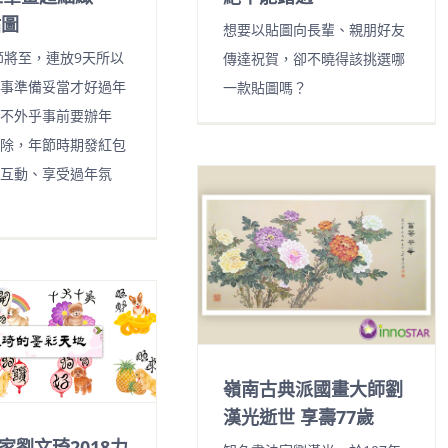
貼圖
想要以貼圖向長輩、親朋好友
春節將至，連放9天所以
傳達祝賀，卻不曉得該挑選哪
事準備妥當才好過年
一款貼圖嗎？
不外乎事前要辦年
除，年節時期發紅包
互動、享受過年氛
嶺南古典派國畫大師劉
漢光逝世 享壽77歲
家劉文琦2018力