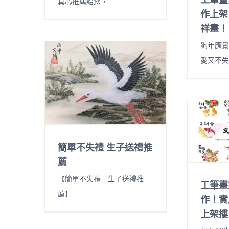
真心推薦給您，
作上架
祥畫！
狗年應景
愛又不失
簡單不失禮 生子送禮推
薦
【簡單不失禮 生子送禮推
工筆畫
薦】
作！實
上架摟