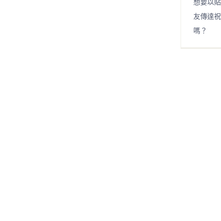
想要以貼
友傳達祝
嗎？