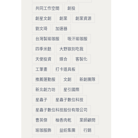
共同工作空間
創投
創星文創
創業
創業資源
劉文琦
加速器
台灣製瑜珈服
吸汗瑜珈服
四季米麩
大野狼別吃我
天使投資
媒合
客製化
工筆畫
打卡道具板
推薦運動服
文創
新創團隊
新北創力坊
星引國際
星蟲子
星蟲子數位科技
星蟲子數位科技股份有限公司
曹英傑
柚香肉乾
業師顧問
瑜珈服飾
益紡集團
行銷